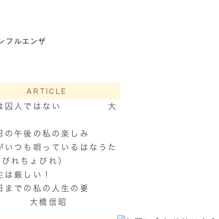
ンフルエンザ
ARTICLE
は囚人ではない 大
昭
日の午後の私の楽しみ
がいつも唄っているはなうた
ょびれちょびれ）
生は厳しい！
日までの私の人生の要
 大橋信昭