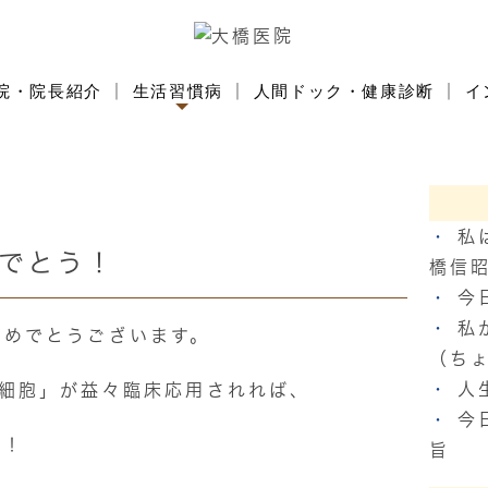
院・院長紹介
生活習慣病
人間ドック・健康診断
イ
私
でとう！
橋信
今
私
おめでとうございます。
（ち
人
T細胞」が益々臨床応用されれば、
今
よ！
旨