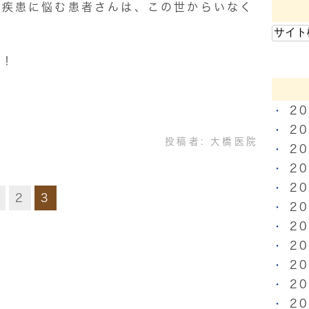
疫疾患に悩む患者さんは、この世からいなく
う！
2
2
投稿者:
大橋医院
2
2
2
2
3
2
2
2
2
2
2