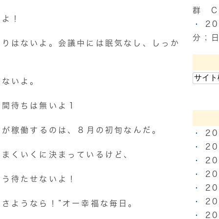
群 
だよ！
2
分；
眠りはないよ。会議中には眠気なし、しっか
えないよ。
時間待ちは無いよ１
Pが稼働するのは、８月の初旬なんだ。
2
2
うまくいくに決まっているけど、
2
2
もう待たせないよ！
2
2
さようなら！”オー幸福な毎日。
2