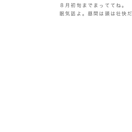
８月初旬までまっててね。 C
眠気話よ。昼間は頭は壮快