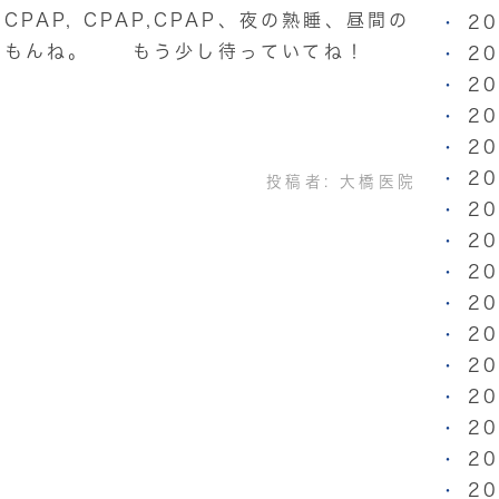
PAP, CPAP,CPAP、夜の熟睡、昼間の
2
だもんね。 もう少し待っていてね！
2
2
2
2
2
投稿者:
大橋医院
2
2
2
2
2
2
2
2
2
2