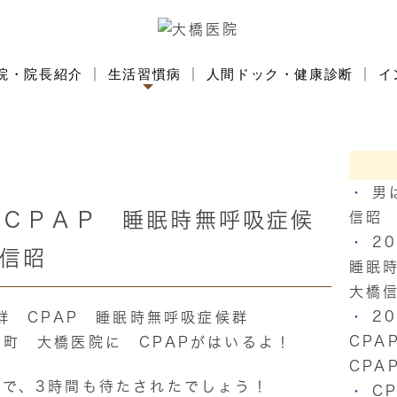
院・院長紹介
生活習慣病
人間ドック・健康診断
イ
男
 ＣＰＡＰ 睡眠時無呼吸症候
信昭
2
信昭
睡眠
大橋
2
群 CPAP 睡眠時無呼吸症候群
CP
町 大橋医院に CPAPがはいるよ！
CPA
科で、3時間も待たされたでしょう！
C