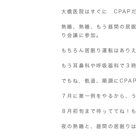
大橋医院はすぐに CPAP
熟睡、熟睡、もう昼間の居
り会議に参加。
もちろん居眠り運転はあり
もう耳鼻科や呼吸器科で３
でもね，軌道、順調にCPA
７月に第一例をやるから、
８月初旬まで待っててね！
夜の熟睡と、昼間の居眠りは