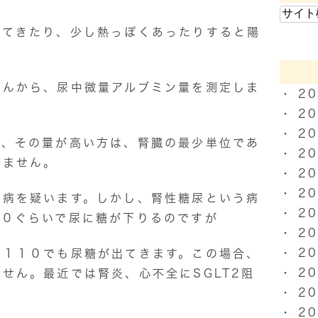
ってきたり、少し熱っぽくあったりすると陽
せんから、尿中微量アルブミン量を測定しま
2
2
2
し、その量が高い方は、腎臓の最少単位であ
2
れません。
2
2
尿病を疑います。しかし、腎性糖尿という病
2
７０ぐらいで尿に糖が下りるのですが
2
2
が１１０でも尿糖が出てきます。この場合、
2
せん。最近では腎炎、心不全にSGLT2阻
2
2