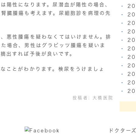
糖は陽性になります。尿潜血が陽性の場合、
2
、腎臓腫瘍も考えます。尿細胞診を病理の先
2
2
2
や、悪性腫瘍を疑わなくてはいけません。排
2
見た場合、男性はグラビッツ腫瘍を疑いま
2
、摘出すれば予後が良いです。
2
2
んなことがわかります。検尿をうけましょ
2
2
2
投稿者:
大橋医院
ドクター