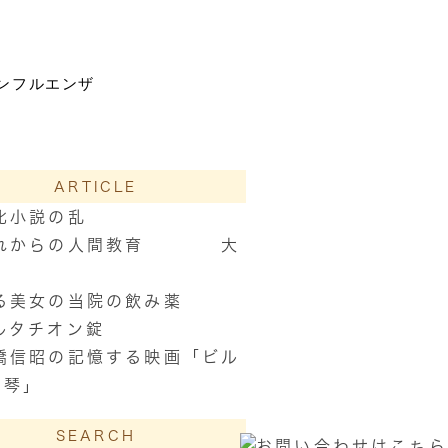
ンフルエンザ
ARTICLE
比小説の乱
れからの人間教育 大
昭
る美女の当院の飲み薬
ルタチオン錠
橋信昭の記憶する映画「ビル
竪琴」
SEARCH