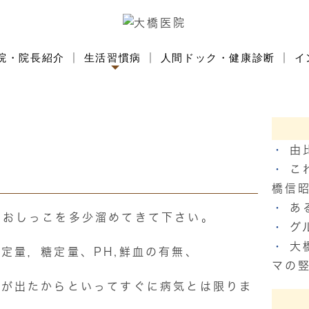
院・院長紹介
生活習慣病
人間ドック・健康診断
イ
由
こ
橋信
あ
、おしっこを多少溜めてきて下さい。
グ
大
定量，糖定量、PH,鮮血の有無、
マの
白が出たからといってすぐに病気とは限りま